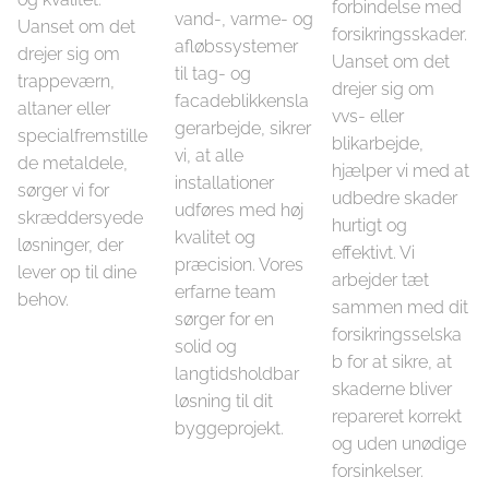
forbindelse med
vand-, varme- og
Uanset om det
forsikringsskader.
afløbssystemer
drejer sig om
Uanset om det
til tag- og
trappeværn,
drejer sig om
facadeblikkensla
altaner eller
vvs- eller
gerarbejde, sikrer
specialfremstille
blikarbejde,
vi, at alle
de metaldele,
hjælper vi med at
installationer
sørger vi for
udbedre skader
udføres med høj
skræddersyede
hurtigt og
kvalitet og
løsninger, der
effektivt. Vi
præcision. Vores
lever op til dine
arbejder tæt
erfarne team
behov.
sammen med dit
sørger for en
forsikringsselska
solid og
b for at sikre, at
langtidsholdbar
skaderne bliver
løsning til dit
repareret korrekt
byggeprojekt.
og uden unødige
forsinkelser.