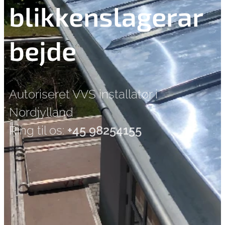
blikkenslagerar
bejde
Autoriseret VVS installatør i
Nordjylland
Ring til os:
+45 98254155