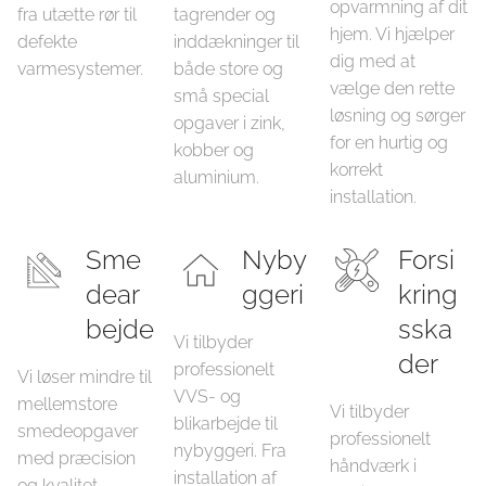
opvarmning af dit
fra utætte rør til
tagrender og
hjem. Vi hjælper
defekte
inddækninger til
dig med at
varmesystemer.
både store og
vælge den rette
små special
løsning og sørger
opgaver i zink,
for en hurtig og
kobber og
korrekt
aluminium.
installation.
Sme
Nyby
Forsi
dear
ggeri
kring
bejde
sska
Vi tilbyder
der
professionelt
Vi løser mindre til
VVS- og
mellemstore
Vi tilbyder
blikarbejde til
smedeopgaver
professionelt
nybyggeri. Fra
med præcision
håndværk i
installation af
og kvalitet.