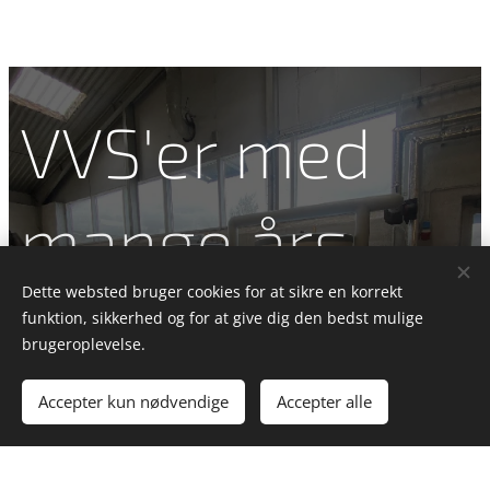
VVS'er med
mange års
Dette websted bruger cookies for at sikre en korrekt
erfaring
funktion, sikkerhed og for at give dig den bedst mulige
brugeroplevelse.
Ulsted VVS og Blik
Accepter kun nødvendige
Accepter alle